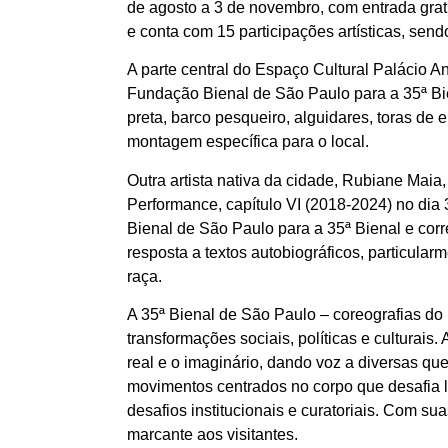
de agosto a 3 de novembro, com entrada gratu
e conta com 15 participações artísticas, sen
A parte central do Espaço Cultural Palácio A
Fundação Bienal de São Paulo para a 35ª Biena
preta, barco pesqueiro, alguidares, toras de
montagem específica para o local.
Outra artista nativa da cidade, Rubiane Maia,
Performance, capítulo VI (2018-2024) no dia
Bienal de São Paulo para a 35ª Bienal e cor
resposta a textos autobiográficos, particula
raça.
A 35ª Bienal de São Paulo – coreografias d
transformações sociais, políticas e culturais. 
real e o imaginário, dando voz a diversas qu
movimentos centrados no corpo que desafia lim
desafios institucionais e curatoriais. Com s
marcante aos visitantes.