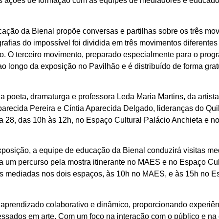
s ações de formação com as equipes de mediadores e educador
cação da Bienal propõe conversas e partilhas sobre os três mo
grafias do impossível foi dividida em três movimentos diferen
. O terceiro movimento, preparado especialmente para o progra
o longo da exposição no Pavilhão e é distribuído de forma gratu
 poeta, dramaturga e professora Leda Maria Martins, da artist
arecida Pereira e Cíntia Aparecida Delgado, lideranças do Qu
 28, das 10h às 12h, no Espaço Cultural Palácio Anchieta e no
exposição, a equipe de educação da Bienal conduzirá visitas m
 a um percurso pela mostra itinerante no MAES e no Espaço Cul
as mediadas nos dois espaços, às 10h no MAES, e às 15h no Es
e aprendizado colaborativo e dinâmico, proporcionando experiê
essados em arte. Com um foco na interação com o público e na