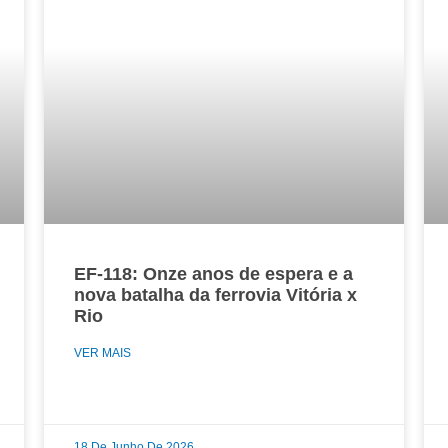
EF-118: Onze anos de espera e a
nova batalha da ferrovia Vitória x
Rio
VER MAIS
18 De Junho De 2026