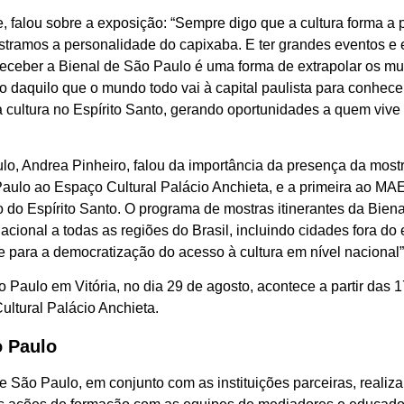
 falou sobre a exposição: “Sempre digo que a cultura forma a
tramos a personalidade do capixaba. E ter grandes eventos e e
Receber a Bienal de São Paulo é uma forma de extrapolar os m
co daquilo que o mundo todo vai à capital paulista para conhec
a cultura no Espírito Santo, gerando oportunidades a quem viv
o, Andrea Pinheiro, falou da importância da presença da mostra
aulo ao Espaço Cultural Palácio Anchieta, e a primeira ao MA
do Espírito Santo. O programa de mostras itinerantes da Biena
acional a todas as regiões do Brasil, incluindo cidades fora do
e para a democratização do acesso à cultura em nível nacional”
o Paulo em Vitória, no dia 29 de agosto, acontece a partir das 
ultural Palácio Anchieta.
o Paulo
e São Paulo, em conjunto com as instituições parceiras, realiza