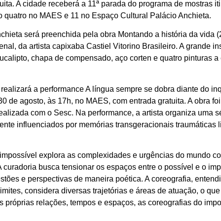
ita. A cidade receberá a 11ª parada do programa de mostras it
do quatro no MAES e 11 no Espaço Cultural Palácio Anchieta.
nchieta será preenchida pela obra Montando a história da vida 
l, da artista capixaba Castiel Vitorino Brasileiro. A grande i
 eucalipto, chapa de compensado, aço corten e quatro pinturas a
 realizará a performance A língua sempre se dobra diante do inq
 30 de agosto, às 17h, no MAES, com entrada gratuita. A obra 
realizada com o Sesc. Na performance, a artista organiza uma 
rmente influenciados por memórias transgeracionais traumáticas
o impossível explora as complexidades e urgências do mundo 
A curadoria busca tensionar os espaços entre o possível e o impos
estões e perspectivas de maneira poética. A coreografia, enten
ites, considera diversas trajetórias e áreas de atuação, o que 
uas próprias relações, tempos e espaços, as coreografias do im