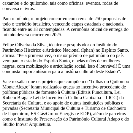
caxambu e do quilombo, tais como oficinas, eventos, rodas de
conversa e livros.
Para o prêmio, o projeto concorreu com cerca de 250 propostas de
todo o território brasileiro, vencendo etapas estaduais e nacionais,
ficando entre as 18 contempladas. A cerimônia oficial de entrega do
prêmio deverá ocorrer em 2025.
Felipe Oliveira da Silva, técnico e pesquisador do Instituto do
Patrimônio Histórico e Artístico Nacional (Iphan) no Espírito Santo,
afirma: “Pela primeira vez, o maior prêmio de patrimônio do país
vem para o estado do Espírito Santo, e pelas mãos de mulheres
negras, com mobilização e articulação social. Isso é louvável! É uma
conquista importantíssima para a história cultural deste Estado”.
Vale ressaltar que os projetos que compõem o ‘Trilhas do Quilombo
Monte Alegre’ foram realizados graças ao incentivo procedente de
políticas públicas de fomento à Cultura (Editais Funcultura, Lei
Rubem Braga e Lei de Incentivo à Cultura Capixaba – LICC) da
Secretaria da Cultura, e ao apoio de outras instituições públicas e
privadas (Secretaria Municipal de Cultura e Turismo de Cachoeiro
de Itapemirim, ES Gás/Grupo Energisa e EDP), além de parceiros
como o Instituto de Preservação do Patrimônio Cultural Ádapo e do
Studio Inovar Arquitetura.