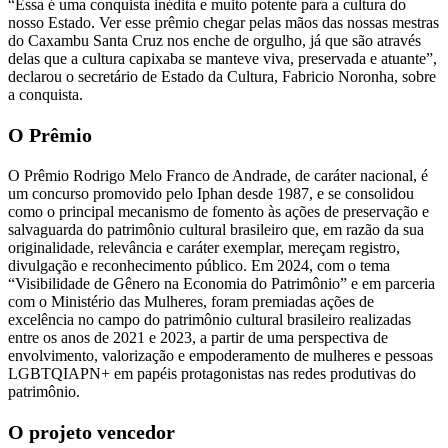
“Essa é uma conquista inédita e muito potente para a cultura do
nosso Estado. Ver esse prêmio chegar pelas mãos das nossas mestras
do Caxambu Santa Cruz nos enche de orgulho, já que são através
delas que a cultura capixaba se manteve viva, preservada e atuante”,
declarou o secretário de Estado da Cultura, Fabricio Noronha, sobre
a conquista.
O Prêmio
O Prêmio Rodrigo Melo Franco de Andrade, de caráter nacional, é
um concurso promovido pelo Iphan desde 1987, e se consolidou
como o principal mecanismo de fomento às ações de preservação e
salvaguarda do patrimônio cultural brasileiro que, em razão da sua
originalidade, relevância e caráter exemplar, mereçam registro,
divulgação e reconhecimento público. Em 2024, com o tema
“Visibilidade de Gênero na Economia do Patrimônio” e em parceria
com o Ministério das Mulheres, foram premiadas ações de
excelência no campo do patrimônio cultural brasileiro realizadas
entre os anos de 2021 e 2023, a partir de uma perspectiva de
envolvimento, valorização e empoderamento de mulheres e pessoas
LGBTQIAPN+ em papéis protagonistas nas redes produtivas do
patrimônio.
O projeto vencedor