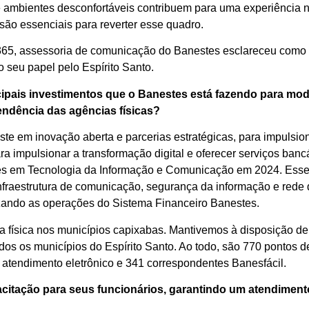
s e ambientes desconfortáveis contribuem para uma experiência
são essenciais para reverter esse quadro.
S365, assessoria de comunicação do Banestes esclareceu como
 seu papel pelo Espírito Santo.
cipais investimentos que o Banestes está fazendo para mod
endência das agências físicas?
te em inovação aberta e parcerias estratégicas, para impulsion
a impulsionar a transformação digital e oferecer serviços ban
hões em Tecnologia da Informação e Comunicação em 2024. Esse
nfraestrutura de comunicação, segurança da informação e rede
izando as operações do Sistema Financeiro Banestes.
 física nos municípios capixabas. Mantivemos à disposição de
dos os municípios do Espírito Santo. Ao todo, são 770 pontos 
atendimento eletrônico e 341 correspondentes Banesfácil.
citação para seus funcionários, garantindo um atendimen