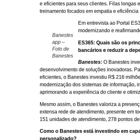
e eficientes para seus clientes. Filas longa
treinamento focados em empatia e eficiência 
Em entrevista ao Portal E
modernizando e reafirmando
Banestes
app –
ES365: Quais são os prin
Foto de
bancários e reduzir a dep
Banestes
Banestes:
O Banestes inves
desenvolvimento de soluções inovadoras. Par
eficientes, o Banestes investiu R$ 216 mil
modernização dos sistemas de informação, i
aprimorando a experiência do cliente e otim
Mesmo assim, o Banestes valoriza a presença
extensa rede de atendimento, presente em to
151 unidades de atendimento, 278 pontos de 
Como o Banestes está investindo em capa
personalizado?