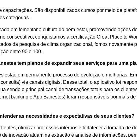
 capacitações. São disponibilizados cursos por meio de plata
es categorias.
ada em fomentar a cultura do bem-estar, promovendo ações de 
ano consecutivo, conquistamos a certificação Great Place to 
tados da pesquisa de clima organizacional, fomos novamente p
ção entre 90 e 100.
stes tem planos de expandir seus serviços para uma plat
es estão em permanente processo de evolução e melhorias. Em 
consulta) via canais digitais. Desse total, o aplicativo foi resp
a sendo o principal canal de transações totais para os cliente
internet banking e App Banestes) foram responsáveis por mais d
entender as necessidades e expectativas de seus clientes?
ientes, otimizar processos internos e fortalecer a tomada de d
es de inovação atuam na extração e análise de informações, per