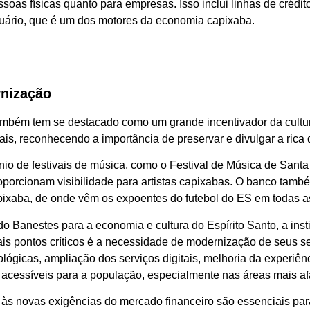
essoas físicas quanto para empresas. Isso inclui linhas de créd
uário, que é um dos motores da economia capixaba.
rnização
mbém tem se destacado como um grande incentivador da cultur
ais, reconhecendo a importância de preservar e divulgar a rica 
ínio de festivais de música, como o Festival de Música de Sant
roporcionam visibilidade para artistas capixabas. O banco tamb
xaba, de onde vêm os expoentes do futebol do ES em todas as
o Banestes para a economia e cultura do Espírito Santo, a inst
is pontos críticos é a necessidade de modernização de seus se
ógicas, ampliação dos serviços digitais, melhoria da experiênc
e acessíveis para a população, especialmente nas áreas mais af
às novas exigências do mercado financeiro são essenciais pa