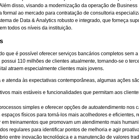
Além disso, visando a modernização da operação de Business In
lta formal ao mercado para contratação de consultoria especiali
istema de Data & Analytics robusto e integrado, que forneça sup
m todos os níveis da instituição.
s
 que é possível oferecer serviços bancários completos sem a
 possui 110 milhões de clientes atualmente, tornando-se o terc
ital atraem especialmente clientes mais jovens.
 e atenda às expectativas contemporâneas, algumas ações sã
ivos mais estáveis e funcionalidades que permitam aos clientes
rocessos simples e oferecer opções de autoatendimento nos ca
espaços físicos para torná-los mais acolhedores e eficientes, 
ir em treinamentos que promovam um atendimento mais humani
dos regulares para identificar pontos de melhoria e agir proati
brio entre inovação tecnológica e a manutenção de valores tra