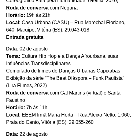
Coreográfico Fala pela Humanidade” (Netflix, 2020)
Roda de conversa
com Negana
Horário:
19h às 21h
Local:
Casa Urbana (CASU) – Rua Marechal Floriano,
640, Maruípe, Vitória (ES), 29.043-018
Entrada gratuita
Data:
02 de agosto
Tema:
Cultura Hip Hop e a Dança Afrourbana, suas
Influências Transdisciplinares
Compilado de filmes de Danças Urbanas Capixabas
Exibição da série “The Beat Diáspora – Funk Paulista”
(Lira Filmes, 2022)
Roda de conversa
com Gal Martins (virtual) e Sarita
Faustino
Horário:
7h às 11h
Local:
EEEM Irmã Maria Horta – Rua Aleixo Netto, 1.060,
Praia do Canto, Vitória (ES), 29.055-260
Data:
22 de agosto