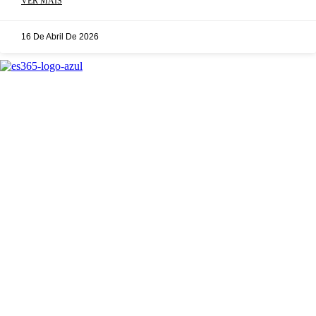
VER MAIS
16 De Abril De 2026
Todos os direitos reservados —
2024-2025 ES365 © | CNPJ:
50.883.564/0001-98
FALE CONOSCO
SOBRE NÓS
COMERCIAL
IMPRENSA
PUBLICIDADE LEGAL
POLÍTICA DE ERROS
POLÍTICA DE PRIVACIDADE
TERMOS DE SERVIÇO