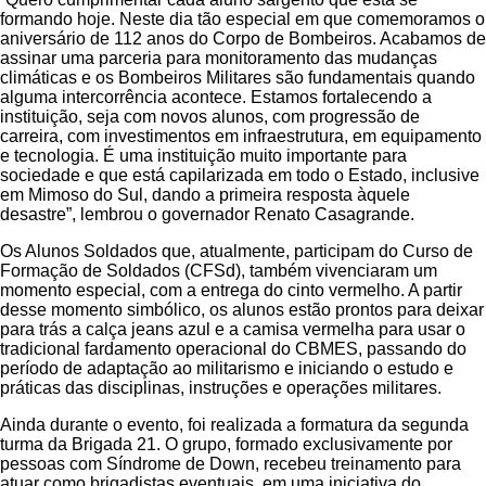
formando hoje. Neste dia tão especial em que comemoramos o
aniversário de 112 anos do Corpo de Bombeiros. Acabamos de
assinar uma parceria para monitoramento das mudanças
climáticas e os Bombeiros Militares são fundamentais quando
alguma intercorrência acontece. Estamos fortalecendo a
instituição, seja com novos alunos, com progressão de
carreira, com investimentos em infraestrutura, em equipamento
e tecnologia. É uma instituição muito importante para
sociedade e que está capilarizada em todo o Estado, inclusive
em Mimoso do Sul, dando a primeira resposta àquele
desastre”, lembrou o governador Renato Casagrande.
Os Alunos Soldados que, atualmente, participam do Curso de
Formação de Soldados (CFSd), também vivenciaram um
momento especial, com a entrega do cinto vermelho. A partir
desse momento simbólico, os alunos estão prontos para deixar
para trás a calça jeans azul e a camisa vermelha para usar o
tradicional fardamento operacional do CBMES, passando do
período de adaptação ao militarismo e iniciando o estudo e
práticas das disciplinas, instruções e operações militares.
Ainda durante o evento, foi realizada a formatura da segunda
turma da Brigada 21. O grupo, formado exclusivamente por
pessoas com Síndrome de Down, recebeu treinamento para
atuar como brigadistas eventuais, em uma iniciativa do