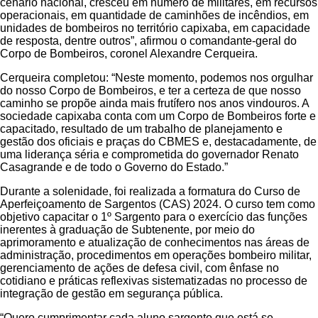
cenário nacional, cresceu em número de militares, em recursos
operacionais, em quantidade de caminhões de incêndios, em
unidades de bombeiros no território capixaba, em capacidade
de resposta, dentre outros”, afirmou o comandante-geral do
Corpo de Bombeiros, coronel Alexandre Cerqueira.
Cerqueira completou: “Neste momento, podemos nos orgulhar
do nosso Corpo de Bombeiros, e ter a certeza de que nosso
caminho se propõe ainda mais frutífero nos anos vindouros. A
sociedade capixaba conta com um Corpo de Bombeiros forte e
capacitado, resultado de um trabalho de planejamento e
gestão dos oficiais e praças do CBMES e, destacadamente, de
uma liderança séria e comprometida do governador Renato
Casagrande e de todo o Governo do Estado.”
Durante a solenidade, foi realizada a formatura do Curso de
Aperfeiçoamento de Sargentos (CAS) 2024. O curso tem como
objetivo capacitar o 1º Sargento para o exercício das funções
inerentes à graduação de Subtenente, por meio do
aprimoramento e atualização de conhecimentos nas áreas de
administração, procedimentos em operações bombeiro militar,
gerenciamento de ações de defesa civil, com ênfase no
cotidiano e práticas reflexivas sistematizadas no processo de
integração de gestão em segurança pública.
“Quero cumprimentar cada aluno sargento que está se