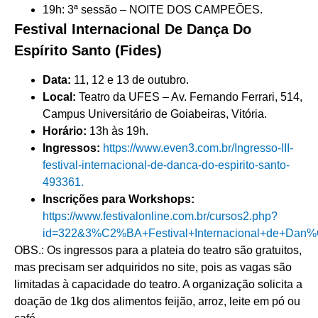
19h: 3ª sessão – NOITE DOS CAMPEÕES.
Festival Internacional De Dança Do
Espírito Santo (Fides)
Data:
11, 12 e 13 de outubro.
Local:
Teatro da UFES – Av. Fernando Ferrari, 514,
Campus Universitário de Goiabeiras, Vitória.
Horário:
13h às 19h.
Ingressos:
https://www.even3.com.br/Ingresso-III-
festival-internacional-de-danca-do-espirito-santo-
493361.
Inscrições para Workshops:
https://www.festivalonline.com.br/cursos2.php?
id=322&3%C2%BA+Festival+Internacional+de+Da
OBS.: Os ingressos para a plateia do teatro são gratuitos,
mas precisam ser adquiridos no site, pois as vagas são
limitadas à capacidade do teatro. A organização solicita a
doação de 1kg dos alimentos feijão, arroz, leite em pó ou