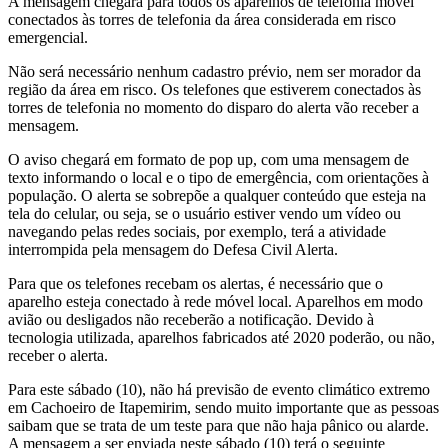
A mensagem chegará para todos os aparelhos de telefonia móvel
conectados às torres de telefonia da área considerada em risco
emergencial.
Não será necessário nenhum cadastro prévio, nem ser morador da
região da área em risco. Os telefones que estiverem conectados às
torres de telefonia no momento do disparo do alerta vão receber a
mensagem.
O aviso chegará em formato de pop up, com uma mensagem de
texto informando o local e o tipo de emergência, com orientações à
população. O alerta se sobrepõe a qualquer conteúdo que esteja na
tela do celular, ou seja, se o usuário estiver vendo um vídeo ou
navegando pelas redes sociais, por exemplo, terá a atividade
interrompida pela mensagem do Defesa Civil Alerta.
Para que os telefones recebam os alertas, é necessário que o
aparelho esteja conectado à rede móvel local. Aparelhos em modo
avião ou desligados não receberão a notificação. Devido à
tecnologia utilizada, aparelhos fabricados até 2020 poderão, ou não,
receber o alerta.
Para este sábado (10), não há previsão de evento climático extremo
em Cachoeiro de Itapemirim, sendo muito importante que as pessoas
saibam que se trata de um teste para que não haja pânico ou alarde.
A mensagem a ser enviada neste sábado (10) terá o seguinte