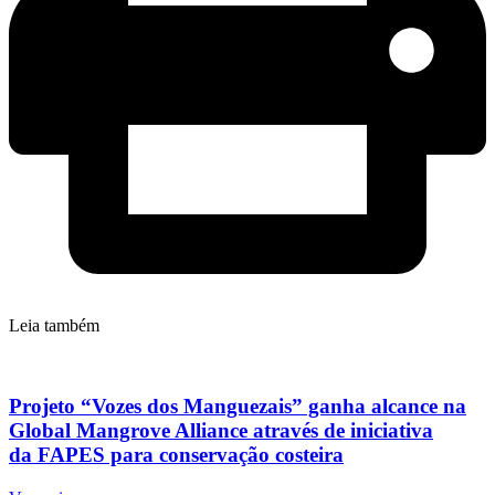
Leia também
Projeto “Vozes dos Manguezais” ganha alcance na
Global Mangrove Alliance através de iniciativa
da FAPES para conservação costeira