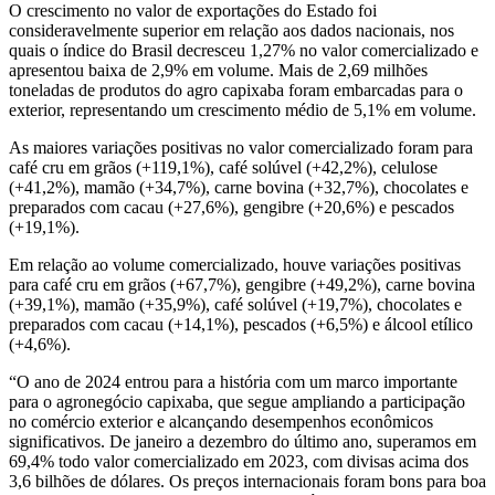
O crescimento no valor de exportações do Estado foi
consideravelmente superior em relação aos dados nacionais, nos
quais o índice do Brasil decresceu 1,27% no valor comercializado e
apresentou baixa de 2,9% em volume. Mais de 2,69 milhões
toneladas de produtos do agro capixaba foram embarcadas para o
exterior, representando um crescimento médio de 5,1% em volume.
As maiores variações positivas no valor comercializado foram para
café cru em grãos (+119,1%), café solúvel (+42,2%), celulose
(+41,2%), mamão (+34,7%), carne bovina (+32,7%), chocolates e
preparados com cacau (+27,6%), gengibre (+20,6%) e pescados
(+19,1%).
Em relação ao volume comercializado, houve variações positivas
para café cru em grãos (+67,7%), gengibre (+49,2%), carne bovina
(+39,1%), mamão (+35,9%), café solúvel (+19,7%), chocolates e
preparados com cacau (+14,1%), pescados (+6,5%) e álcool etílico
(+4,6%).
“O ano de 2024 entrou para a história com um marco importante
para o agronegócio capixaba, que segue ampliando a participação
no comércio exterior e alcançando desempenhos econômicos
significativos. De janeiro a dezembro do último ano, superamos em
69,4% todo valor comercializado em 2023, com divisas acima dos
3,6 bilhões de dólares. Os preços internacionais foram bons para boa