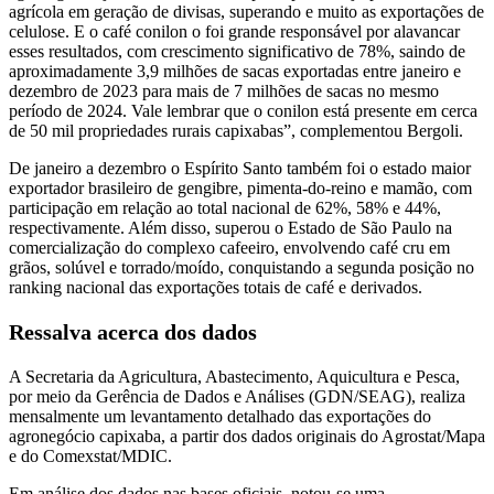
agrícola em geração de divisas, superando e muito as exportações de
celulose. E o café conilon o foi grande responsável por alavancar
esses resultados, com crescimento significativo de 78%, saindo de
aproximadamente 3,9 milhões de sacas exportadas entre janeiro e
dezembro de 2023 para mais de 7 milhões de sacas no mesmo
período de 2024. Vale lembrar que o conilon está presente em cerca
de 50 mil propriedades rurais capixabas”, complementou Bergoli.
De janeiro a dezembro o Espírito Santo também foi o estado maior
exportador brasileiro de gengibre, pimenta-do-reino e mamão, com
participação em relação ao total nacional de 62%, 58% e 44%,
respectivamente. Além disso, superou o Estado de São Paulo na
comercialização do complexo cafeeiro, envolvendo café cru em
grãos, solúvel e torrado/moído, conquistando a segunda posição no
ranking nacional das exportações totais de café e derivados.
Ressalva acerca dos dados
A Secretaria da Agricultura, Abastecimento, Aquicultura e Pesca,
por meio da Gerência de Dados e Análises (GDN/SEAG), realiza
mensalmente um levantamento detalhado das exportações do
agronegócio capixaba, a partir dos dados originais do Agrostat/Mapa
e do Comexstat/MDIC.
Em análise dos dados nas bases oficiais, notou-se uma