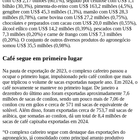
com US$ 2,17 bilhões (60,1%), seguido por celulose com US$ 1,1
bilhão (30,3%), pimenta-do-reino com US$ 163,2 milhões (4,5%),
gengibre com US$ 45,3 milhões (1,3%), mamão com US$ 28,3
milhões (0,78%), carne bovina com US$ 27,2 milhões (0,75%),
chocolates e preparados com cacau com US$ 20,0 milhões (0,55%),
álcool etílico com US$ 14,2 milhões (0,39%), pescados com US$
7,3 milhões (0,20%) e carne de frango com US$ 7,3 milhões
(0,20%). O conjunto de outros diversos produtos do agronegócio
somou US$ 35,5 milhões (0,98%).
Café segue em primeiro lugar
Na pauta de exportação de 2023, o complexo cafeeiro passou a
ocupar o primeiro lugar, impulsionado pelo café conilon que mais
que triplicou o volume de sacas exportadas naquele ano. Em 2024, o
café novamente se manteve no primeiro lugar. De janeiro a
dezembro do último ano foram exportadas aproximadamente 7,6
milhões de sacas de conilon, sendo um pouco mais de 7,06 de
conilon cru em grãos e cerca de 571 mil sacas de equivalente de
solúvel. Além disso, foram exportadas cerca de 753,7 mil sacas de
arábica, que somadas ao conilon, dá um total de 8,4 milhões de
sacas de café capixaba exportadas em 2024.
“O complexo cafeeiro segue com destaque das exportações do
agronegócio, já consolidado como principal arranjo produtivo