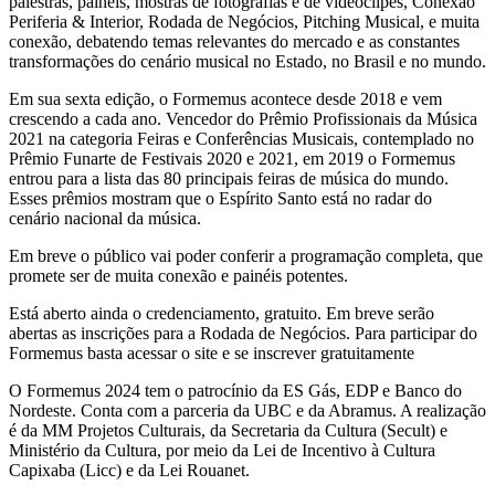
palestras, painéis, mostras de fotografias e de videoclipes, Conexão
Periferia & Interior, Rodada de Negócios, Pitching Musical, e muita
conexão, debatendo temas relevantes do mercado e as constantes
transformações do cenário musical no Estado, no Brasil e no mundo.
Em sua sexta edição, o Formemus acontece desde 2018 e vem
crescendo a cada ano. Vencedor do Prêmio Profissionais da Música
2021 na categoria Feiras e Conferências Musicais, contemplado no
Prêmio Funarte de Festivais 2020 e 2021, em 2019 o Formemus
entrou para a lista das 80 principais feiras de música do mundo.
Esses prêmios mostram que o Espírito Santo está no radar do
cenário nacional da música.
Em breve o público vai poder conferir a programação completa, que
promete ser de muita conexão e painéis potentes.
Está aberto ainda o credenciamento, gratuito. Em breve serão
abertas as inscrições para a Rodada de Negócios. Para participar do
Formemus basta acessar o site e se inscrever gratuitamente
O Formemus 2024 tem o patrocínio da ES Gás, EDP e Banco do
Nordeste. Conta com a parceria da UBC e da Abramus. A realização
é da MM Projetos Culturais, da Secretaria da Cultura (Secult) e
Ministério da Cultura, por meio da Lei de Incentivo à Cultura
Capixaba (Licc) e da Lei Rouanet.