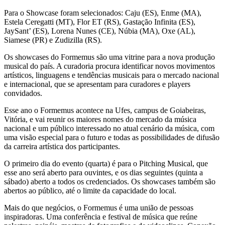
Para o Showcase foram selecionados: Caju (ES), Enme (MA),
Estela Ceregatti (MT), Flor ET (RS), Gastação Infinita (ES),
JaySant’ (ES), Lorena Nunes (CE), Núbia (MA), Oxe (AL),
Siamese (PR) e Zudizilla (RS).
Os showcases do Formemus são uma vitrine para a nova produção
musical do país. A curadoria procura identificar novos movimentos
artísticos, linguagens e tendências musicais para o mercado nacional
e internacional, que se apresentam para curadores e players
convidados.
Esse ano o Formemus acontece na Ufes, campus de Goiabeiras,
Vitória, e vai reunir os maiores nomes do mercado da música
nacional e um público interessado no atual cenário da música, com
uma visão especial para o futuro e todas as possibilidades de difusão
da carreira artística dos participantes.
O primeiro dia do evento (quarta) é para o Pitching Musical, que
esse ano será aberto para ouvintes, e os dias seguintes (quinta a
sábado) aberto a todos os credenciados. Os showcases também são
abertos ao público, até o limite da capacidade do local.
Mais do que negócios, o Formemus é uma união de pessoas
inspiradoras. Uma conferência e festival de música que reúne