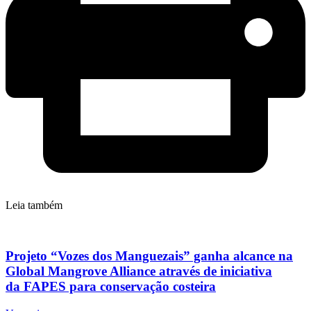
Leia também
Projeto “Vozes dos Manguezais” ganha alcance na
Global Mangrove Alliance através de iniciativa
da FAPES para conservação costeira