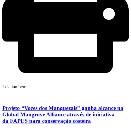
Leia também
Projeto “Vozes dos Manguezais” ganha alcance na
Global Mangrove Alliance através de iniciativa
da FAPES para conservação costeira