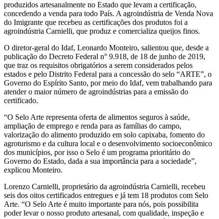
produzidos artesanalmente no Estado que levam a certificação,
concedendo a venda para todo País. A agroindústria de Venda Nova
do Imigrante que recebeu as certificações dos produtos foi a
agroindústria Carnielli, que produz e comercializa queijos finos.
O diretor-geral do Idaf, Leonardo Monteiro, salientou que, desde a
publicação do Decreto Federal n° 9.918, de 18 de junho de 2019,
que traz os requisitos obrigatórios a serem considerados pelos
estados e pelo Distrito Federal para a concessão do selo “ARTE”, o
Governo do Espírito Santo, por meio do Idaf, vem trabalhando para
atender o maior número de agroindústrias para a emissão do
certificado.
“O Selo Arte representa oferta de alimentos seguros à saúde,
ampliação de emprego e renda para as famílias do campo,
valorização do alimento produzido em solo capixaba, fomento do
agroturismo e da cultura local e o desenvolvimento socioeconômico
dos municípios, por isso o Selo é um programa prioritário do
Governo do Estado, dada a sua importância para a sociedade”,
explicou Monteiro.
Lorenzo Carnielli, proprietário da agroindústria Carnielli, recebeu
seis dos oitos certificados entregues e já tem 18 produtos com Selo
Arte. “O Selo Arte é muito importante para nós, pois possibilita
poder levar o nosso produto artesanal, com qualidade, inspeção e