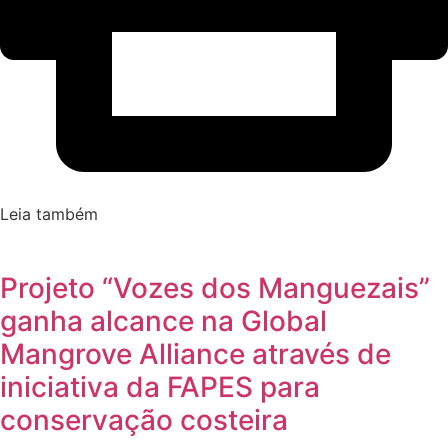
Leia também
Projeto “Vozes dos Manguezais”
ganha alcance na Global
Mangrove Alliance através de
iniciativa da FAPES para
conservação costeira