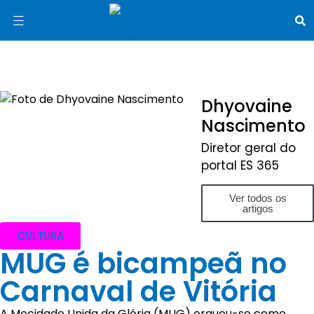
Dhyovaine
Nascimento
Diretor geral do
portal ES 365
Ver todos os
artigos
CULTURA
MUG é bicampeã no
Carnaval de Vitória
A Mocidade Unida da Glória (MUG) ergueu-se como