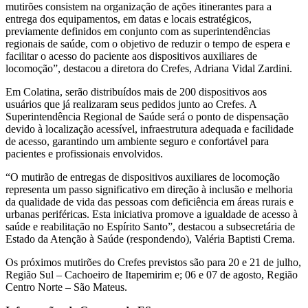
mutirões consistem na organização de ações itinerantes para a
entrega dos equipamentos, em datas e locais estratégicos,
previamente definidos em conjunto com as superintendências
regionais de saúde, com o objetivo de reduzir o tempo de espera e
facilitar o acesso do paciente aos dispositivos auxiliares de
locomoção”, destacou a diretora do Crefes, Adriana Vidal Zardini.
Em Colatina, serão distribuídos mais de 200 dispositivos aos
usuários que já realizaram seus pedidos junto ao Crefes. A
Superintendência Regional de Saúde será o ponto de dispensação
devido à localização acessível, infraestrutura adequada e facilidade
de acesso, garantindo um ambiente seguro e confortável para
pacientes e profissionais envolvidos.
“O mutirão de entregas de dispositivos auxiliares de locomoção
representa um passo significativo em direção à inclusão e melhoria
da qualidade de vida das pessoas com deficiência em áreas rurais e
urbanas periféricas. Esta iniciativa promove a igualdade de acesso à
saúde e reabilitação no Espírito Santo”, destacou a subsecretária de
Estado da Atenção à Saúde (respondendo), Valéria Baptisti Crema.
Os próximos mutirões do Crefes previstos são para 20 e 21 de julho,
Região Sul – Cachoeiro de Itapemirim e; 06 e 07 de agosto, Região
Centro Norte – São Mateus.