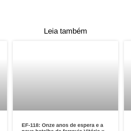
Leia também
EF-118: Onze anos de espera e a