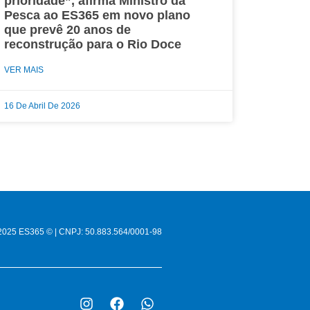
prioridade”, afirma Ministro da
Pesca ao ES365 em novo plano
que prevê 20 anos de
reconstrução para o Rio Doce
VER MAIS
16 De Abril De 2026
-2025 ES365 © | CNPJ: 50.883.564/0001-98