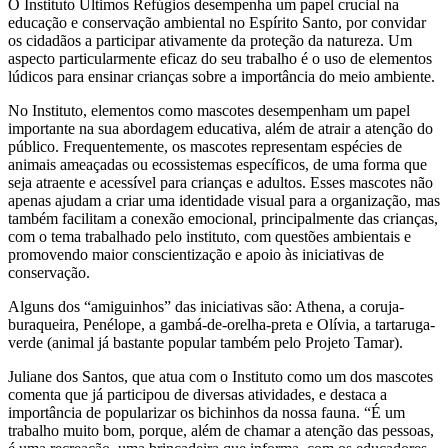
O Instituto Últimos Refúgios desempenha um papel crucial na
educação e conservação ambiental no Espírito Santo, por convidar
os cidadãos a participar ativamente da proteção da natureza. Um
aspecto particularmente eficaz do seu trabalho é o uso de elementos
lúdicos para ensinar crianças sobre a importância do meio ambiente.
No Instituto, elementos como mascotes desempenham um papel
importante na sua abordagem educativa, além de atrair a atenção do
público. Frequentemente, os mascotes representam espécies de
animais ameaçadas ou ecossistemas específicos, de uma forma que
seja atraente e acessível para crianças e adultos. Esses mascotes não
apenas ajudam a criar uma identidade visual para a organização, mas
também facilitam a conexão emocional, principalmente das crianças,
com o tema trabalhado pelo instituto, com questões ambientais e
promovendo maior conscientização e apoio às iniciativas de
conservação.
Alguns dos “amiguinhos” das iniciativas são: Athena, a coruja-
buraqueira, Penélope, a gambá-de-orelha-preta e Olívia, a tartaruga-
verde (animal já bastante popular também pelo Projeto Tamar).
Juliane dos Santos, que atua com o Instituto como um dos mascotes
comenta que já participou de diversas atividades, e destaca a
importância de popularizar os bichinhos da nossa fauna. “É um
trabalho muito bom, porque, além de chamar a atenção das pessoas,