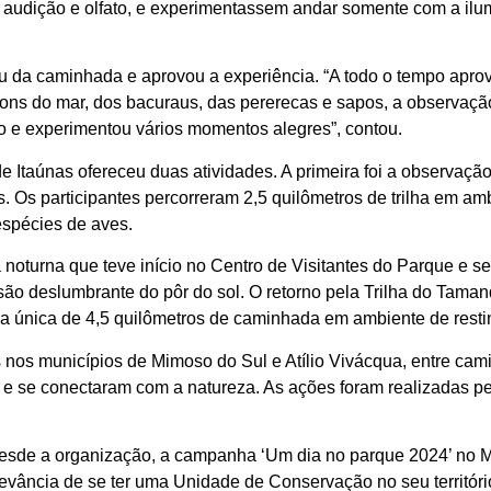
 audição e olfato, e experimentassem andar somente com a ilum
u da caminhada e aprovou a experiência. “A todo o tempo apro
ns do mar, dos bacuraus, das pererecas e sapos, a observação 
o e experimentou vários momentos alegres”, contou.
Itaúnas ofereceu duas atividades. A primeira foi a observação
Os participantes percorreram 2,5 quilômetros de trilha em amb
espécies de aves.
a noturna que teve início no Centro de Visitantes do Parque e s
ão deslumbrante do pôr do sol. O retorno pela Trilha do Tama
a única de 4,5 quilômetros de caminhada em ambiente de restin
s nos municípios de Mimoso do Sul e Atílio Vivácqua, entre cam
 e se conectaram com a natureza. As ações foram realizadas pe
esde a organização, a campanha ‘Um dia no parque 2024’ no M
vância de se ter uma Unidade de Conservação no seu território