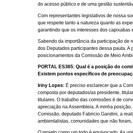
do acesso público e de uma gestão sustentáv
Com representantes legislativos de nossa s
que respeite tanto a natureza quanto as exp
garantindo que os interesses dos capixabas 
Sabendo da importância da participação de 
dos Deputados participantes dessa pauta. A p
posicionamentos da Comissão de Meio Ambient
PORTAL ES365: Qual é a posição do comit
Existem pontos específicos de preocupa
Iriny Lopes:
É preciso esclarecer que a Co
composta por deputados/as presidente, titul
titulares. O trabalho das comissões é de conv
apreciação na Assembleia. A minha posição, c
Comissão, deputado Fabricio Gandini, a real
ambientalistas, comunidades que não foram
O projeto como um todo é equivocado. As uni