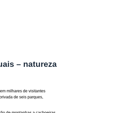
ais – natureza
aem milhares de visitantes
rivada de seis parques,
vão de montanhas a cachoeiras,