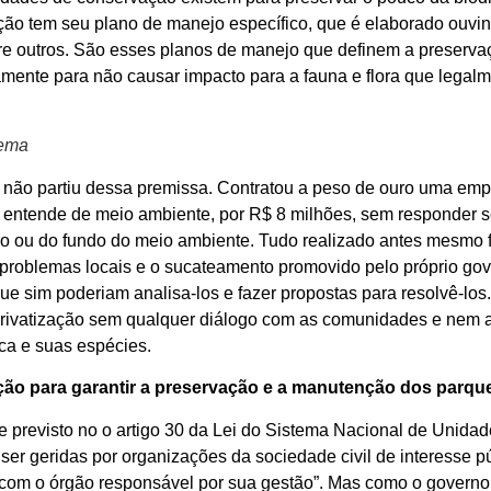
ão tem seu plano de manejo específico, que é elaborado ouvin
re outros. São esses planos de manejo que definem a preserva
amente para não causar impacto para a fauna e flora que legal
Iema
 não partiu dessa premissa. Contratou a peso de ouro uma em
 entende de meio ambiente, por R$ 8 milhões, sem responder s
ro ou do fundo do meio ambiente. Tudo realizado antes mesmo 
roblemas locais e o sucateamento promovido pelo próprio gove
ue sim poderiam analisa-los e fazer propostas para resolvê-los
rivatização sem qualquer diálogo com as comunidades e nem am
ica e suas espécies.
zação para garantir a preservação e a manutenção dos parqu
me previsto no o artigo 30 da Lei do Sistema Nacional de Uni
r geridas por organizações da sociedade civil de interesse pú
 com o órgão responsável por sua gestão”. Mas como o governo 