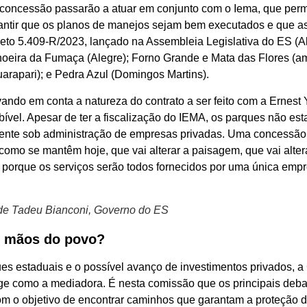
 à concessão passarão a atuar em conjunto com o Iema, que pe
rantir que os planos de manejos sejam bem executados e que 
to 5.409-R/2023, lançado na Assembleia Legislativa do ES (Al
hoeira da Fumaça (Alegre); Forno Grande e Mata das Flores (a
arapari); e Pedra Azul (Domingos Martins).
ando em conta a natureza do contrato a ser feito com a Ernest 
bível. Apesar de ter a fiscalização do IEMA, os parques não es
ente sob administração de empresas privadas. Uma concessão 
mo se mantêm hoje, que vai alterar a paisagem, que vai alter
 porque os serviços serão todos fornecidos por uma única emp
 de Tadeu Bianconi, Governo do ES
s mãos do povo?
es estaduais e o possível avanço de investimentos privados, 
rge como a mediadora. É nesta comissão que os principais deb
om o objetivo de encontrar caminhos que garantam a proteção 