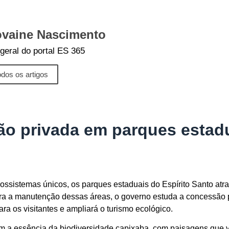
vaine Nascimento
 geral do portal ES 365
odos os artigos
 privada em parques estadu
cossistemas únicos, os parques estaduais do Espírito Santo atr
a a manutenção dessas áreas, o governo estuda a concessão p
ra os visitantes e ampliará o turismo ecológico.
m a essência da biodiversidade capixaba, com paisagens que 