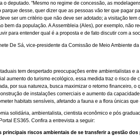
ta o deputado. “Mesmo no regime de concessão, as modelagen
 parque desse, quer dizer que as pessoas vão ter que pagar pa
eve ser um critério que não deve ser adotado; a visitação tem 
 são bem da população. A Assembleia (Ales), por exemplo, não
r para entender qual é a proposta e de fato discutir com a soci
ete De Sá, vice-presidente da Comissão de Meio Ambiente da Al
staduais tem despertado preocupações entre ambientalistas e 
ial aumento do turismo ecológico, essa medida traz o risco de 
da, por sua natureza, busca maximizar o retorno financeiro, o
construção de instalações comerciais e aumento da capacidade 
meter habitats sensíveis, afetando a fauna e a flora únicas qu
omia solidária, ambientalista, cientista econômico e pós gradu
Portal ES365. Confira a entrevista a seguir:
 principais riscos ambientais de se transferir a gestão dos 