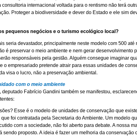
consultoria internacional voltada para o rentismo não terá out
ção. Proteger a biodiversidade e dever do Estado e ele sim dev
 os pequenos negócios e o turismo ecológico local?
s seria devastador, principalmente neste modelo com 500 até 
so não é preservar o meio ambiente e nem gerar desenvolvimento 
serão responsáveis pela gestão. Alguém consegue imaginar qua
e o empresariado pretende atrair para essas unidades de cons
ada visa o lucro, não a preservação ambiental.
cuidado com o meio ambiente
 deputado Fabrício Gandini também se manifestou, esclarecend
tentes:
ssões? Esse é o modelo de unidades de conservação que existe
que foi contratada pela Secretaria do Ambiente. Um modelo qu
cutido com a sociedade, não foi aberto para debate. A nossa ma
stá sendo proposto. A ideia é fazer um melhoria da conservação