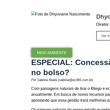
Dhyo
Diretor
Ver t
MEIO AMBIENTE
ESPECIAL: Concessão
no bolso?
Por Sabrina Ruela (sabrina@es365.com.br)
Com paisagens naturais de tirar o fôlego e e
anualmente. Em busca de novos recursos par
apostando que essa gestão trará melhorias pa
Os parques naturais do nosso estado guarda