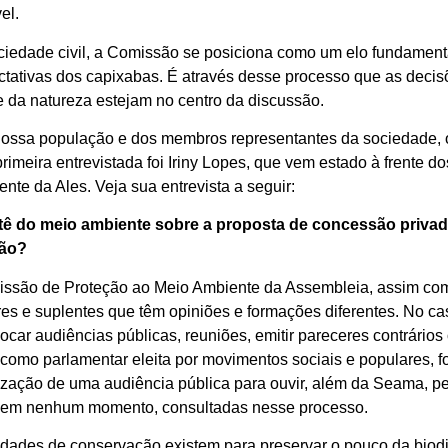
el.
ociedade civil, a Comissão se posiciona como um elo fundamen
ectativas dos capixabas. É através desse processo que as deci
e da natureza estejam no centro da discussão.
nossa população e dos membros representantes da sociedade, 
rimeira entrevistada foi Iriny Lopes, que vem estado à frente 
e da Ales. Veja sua entrevista a seguir:
ê do meio ambiente sobre a proposta de concessão priva
ção?
missão de Proteção ao Meio Ambiente da Assembleia, assim co
ares e suplentes que têm opiniões e formações diferentes. No 
ocar audiências públicas, reuniões, emitir pareceres contrários
omo parlamentar eleita por movimentos sociais e populares, fo
ização de uma audiência pública para ouvir, além da Seama, pes
, em nenhum momento, consultadas nesse processo.
dades de conservação existem para preservar o pouco da biodi