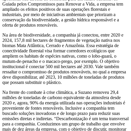
Guiada pelos Compromissos para Renovar a Vida, a empresa tem
ampliado os efeitos positivos de suas operações florestais e
industriais, por meio de iniciativas ambientais que priorizam a
conservação da biodiversidade, a gestão hídrica responsável e a
oferta de produtos renováveis.
Na área de biodiversidade, a companhia já conectou, entre 2020 e
2024, 157,8 mil hectares de fragmentos de vegetação nativa nos
biomas Mata Atlântica, Cerrado e Amazônia. Essa estratégia de
conectividade florestal visa formar corredores ecológicos que
ampliem os habitats de espécies nativas, como o lobo-guará, o
mutum-de-penacho e o macaco-prego, por exemplo. O objetivo
institucional é conectar 500 mil hectares até 2030. Vale também
ressaltar o compromisso de produtos renováveis, no qual a empresa
deve disponibilizar, até 2023, 10 milhões de toneladas de produtos
que possam substituir o plástico.
Na frente do combate à crise climática, a Suzano removeu 29,4
milhões de toneladas de carbono equivalente da atmosfera desde
2020 e, agora, 90% da energia utilizada nas operações industriais é
proveniente de fontes renováveis. Inclusive a companhia tem
buscado soluções inovadoras e de longo prazo para reduzir suas
emissões diretas e indiretas. “Descarbonização é um tema transversal
para a companhia. Conduzimos um grupo de trabalho que envolve
mais de dez áreas da empresa, com o objetivo de discutir, monitorar